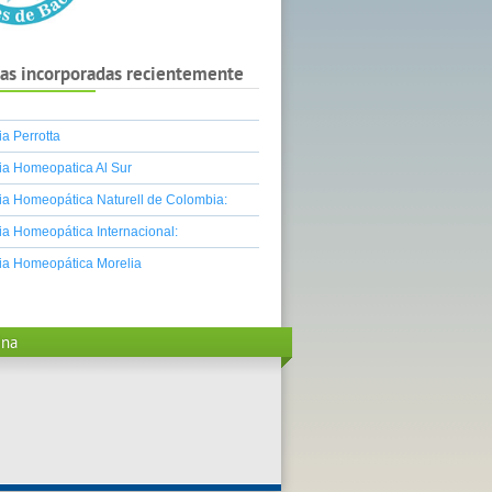
as incorporadas recientemente
a Perrotta
a Homeopatica Al Sur
a Homeopática Naturell de Colombia:
a Homeopática Internacional:
ia Homeopática Morelia
ina