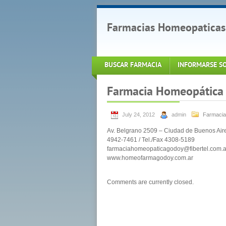
Farmacias Homeopaticas
BUSCAR FARMACIA
INFORMARSE S
Farmacia Homeopática
July 24, 2012
admin
Farmacia
Av. Belgrano 2509 – Ciudad de Buenos Air
4942-7461 / Tel./Fax 4308-5189
farmaciahomeopaticagodoy@fibertel.com.a
www.homeofarmagodoy.com.ar
Comments are currently closed.