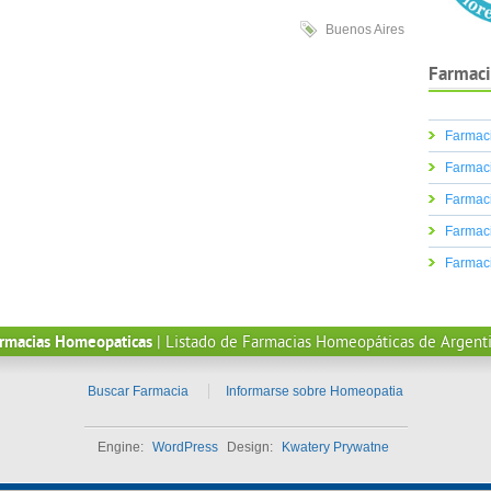
Buenos Aires
Farmaci
Farmaci
Farmaci
Farmaci
Farmaci
Farmac
rmacias Homeopaticas
| Listado de Farmacias Homeopáticas de Argent
Buscar Farmacia
Informarse sobre Homeopatia
Engine:
WordPress
Design:
Kwatery Prywatne