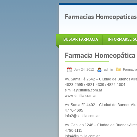
Farmacias Homeopaticas
BUSCAR FARMACIA
INFORMARSE S
Farmacia Homeopática 
July 24, 2012
admin
Farmacia
Av. Santa Fé 2642 – Ciudad de Buenos Air
4823-2595 / 4821-4339 / 4822-1004
similia@similia.com.ar
www.similia.com.ar
Av. Santa Fé 4402 – Ciudad de Buenos Air
4776-4605
info2@similia.com.ar
Av. Cabildo 1248 – Ciudad de Buenos Aire
4780-1111
info4@similia.com.ar