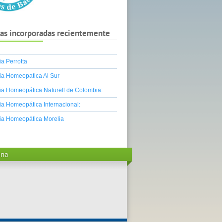
as incorporadas recientemente
a Perrotta
a Homeopatica Al Sur
a Homeopática Naturell de Colombia:
a Homeopática Internacional:
ia Homeopática Morelia
ina