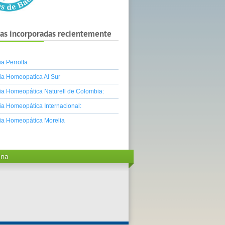
as incorporadas recientemente
a Perrotta
a Homeopatica Al Sur
a Homeopática Naturell de Colombia:
a Homeopática Internacional:
ia Homeopática Morelia
ina