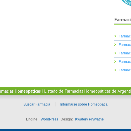
Farmaci
Farmaci
Farmaci
Farmaci
Farmaci
Farmac
rmacias Homeopaticas
| Listado de Farmacias Homeopáticas de Argent
Buscar Farmacia
Informarse sobre Homeopatia
Engine:
WordPress
Design:
Kwatery Prywatne